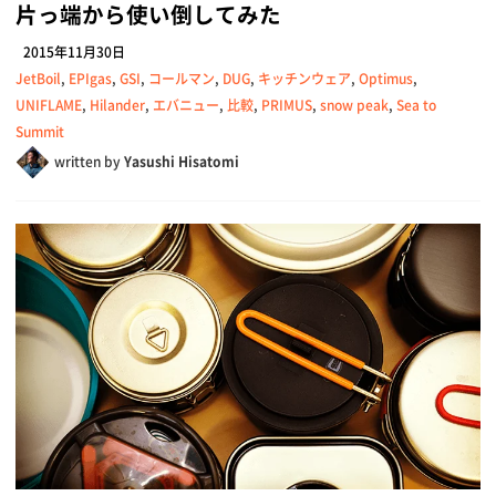
片っ端から使い倒してみた
2015年11月30日
JetBoil
,
EPIgas
,
GSI
,
コールマン
,
DUG
,
キッチンウェア
,
Optimus
,
UNIFLAME
,
Hilander
,
エバニュー
,
比較
,
PRIMUS
,
snow peak
,
Sea to
Summit
written by
Yasushi Hisatomi