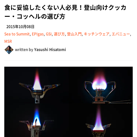
食に妥協したくない人必見！登山向けクッカ
ー・コッヘルの選び方
2015年10月08日
Sea to Summit
,
EPIgas
,
GSI
,
選び方
,
登山入門
,
キッチンウェア
,
エバニュー
,
MSR
written by
Yasushi Hisatomi