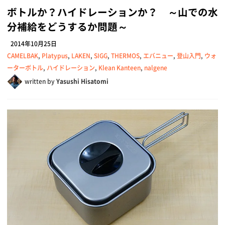
ボトルか？ハイドレーションか？ ～山での水
分補給をどうするか問題～
2014年10月25日
CAMELBAK
,
Platypus
,
LAKEN
,
SIGG
,
THERMOS
,
エバニュー
,
登山入門
,
ウォ
ーターボトル
,
ハイドレーション
,
Klean Kanteen
,
nalgene
written by
Yasushi Hisatomi