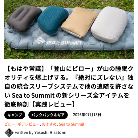
【もはや常識】「登山にピロー」が山の睡眠ク
オリティを爆上げする。『絶対にズレない』独
自の統合スリープシステムで他の追随を許さな
い Sea to Summit の新シリーズ全アイテムを
徹底解剖【実践レビュー】
2026年07月15日
キャンプ
バックパック＆ギア
ピロー
,
ギアレビュー
,
おすすめ
,
Sea to Summit
written by
Yasushi Hisatomi