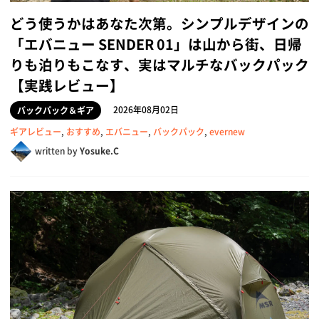
どう使うかはあなた次第。シンプルデザインの
「エバニュー SENDER 01」は山から街、日帰
りも泊りもこなす、実はマルチなバックパック
【実践レビュー】
2026年08月02日
バックパック＆ギア
ギアレビュー
,
おすすめ
,
エバニュー
,
バックパック
,
evernew
written by
Yosuke.C