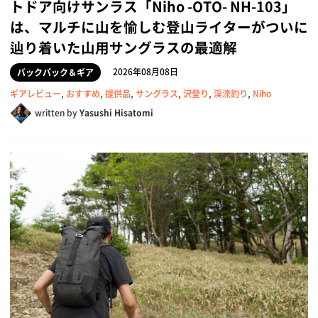
トドア向けサンラス「Niho -OTO- NH-103」
は、マルチに山を愉しむ登山ライターがついに
辿り着いた山用サングラスの最適解
2026年08月08日
バックパック＆ギア
ギアレビュー
,
おすすめ
,
提供品
,
サングラス
,
沢登り
,
渓流釣り
,
Niho
written by
Yasushi Hisatomi