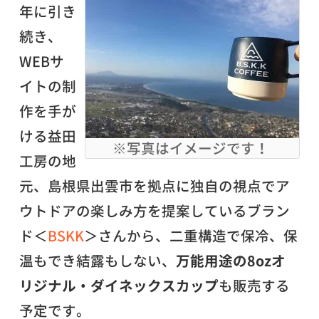
年に引き
続き、
WEBサ
イトの制
作を手が
ける益田
※写真はイメージです！
工房の地
元、島根県出雲市を拠点に独自の視点でア
ウトドアの楽しみ方を提案しているブラン
ド＜
BSKK
＞さんから、二重構造で保冷、保
温もでき結露もしない、
万能用途の8ozオ
リジナル・ダイネックスカップ
も販売する
予定です。