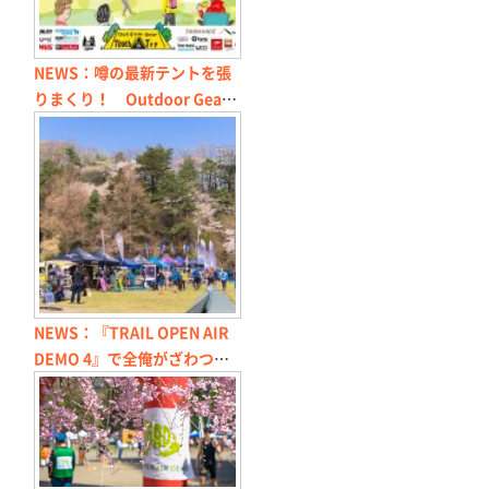
NEWS：噂の最新テントを張
りまくり！ Outdoor Gear
Touch&Try 2017 in 城南島海
浜公園キャンプ場
NEWS：『TRAIL OPEN AIR
DEMO 4』で全俺がざわつい
たアウトドア・ギアまとめ