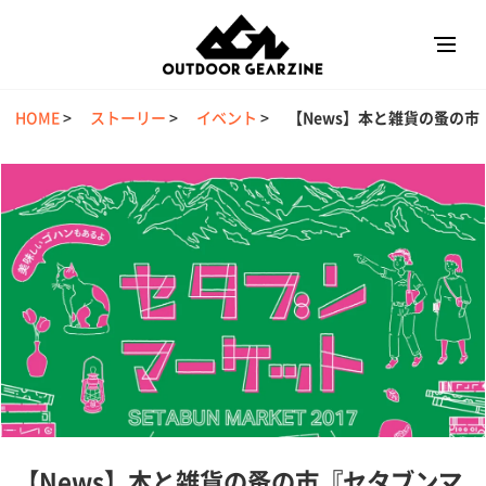
HOME
>
ストーリー
>
イベント
>
【News】本と雑貨の蚤の市
【News】本と雑貨の蚤の市『セタブンマ