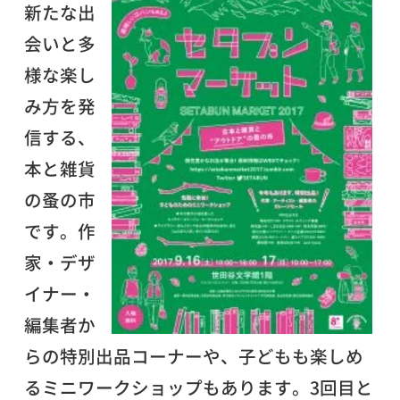
新たな出
会いと多
様な楽し
み方を発
信する、
本と雑貨
の蚤の市
です。作
家・デザ
イナー・
編集者か
らの特別出品コーナーや、子どもも楽しめ
るミニワークショップもあります。3回目と