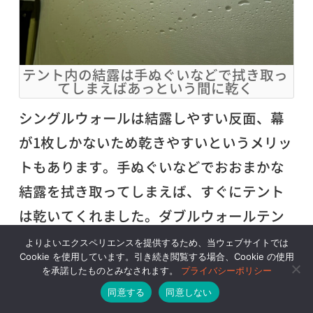
テント内の結露は手ぬぐいなどで拭き取っ
てしまえばあっという間に乾く
シングルウォールは結露しやすい反面、幕
が1枚しかないため乾きやすいというメリッ
トもあります。手ぬぐいなどでおおまかな
結露を拭き取ってしまえば、すぐにテント
は乾いてくれました。ダブルウォールテン
トの場合、結露はフライシートの内側に発
よりよいエクスペリエンスを提供するため、当ウェブサイトでは
Cookie を使用しています。引き続き閲覧する場合、Cookie の使用
生するため、これを拭き取るのはなかなか
を承諾したものとみなされます。
プライバシーポリシー
難しく、フライシートをひっくり返して拭
同意する
同意しない