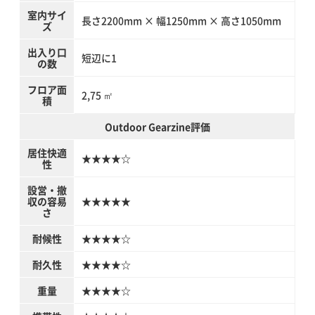
室内サイ
長さ2200mm × 幅1250mm × 高さ1050mm
ズ
出入り口
短辺に1
の数
フロア面
2,75 ㎡
積
Outdoor Gearzine評価
居住快適
★★★★☆
性
設営・撤
収の容易
★★★★★
さ
耐候性
★★★★☆
耐久性
★★★★☆
重量
★★★★☆