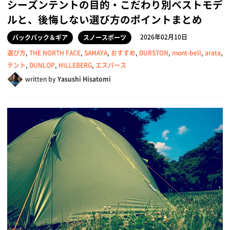
シーズンテントの目的・こだわり別ベストモデ
ルと、後悔しない選び方のポイントまとめ
2026年02月10日
バックパック＆ギア
スノースポーツ
選び方
,
THE NORTH FACE
,
SAMAYA
,
おすすめ
,
DURSTON
,
mont-bell
,
arata
,
テント
,
DUNLOP
,
HILLEBERG
,
エスパース
written by
Yasushi Hisatomi