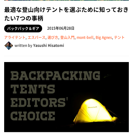
最適な登山向けテントを選ぶために知っておき
たい7つの事柄
2015年06月28日
バックパック＆ギア
アライテント
,
エスパース
,
選び方
,
登山入門
,
mont-bell
,
Big Agnes
,
テント
written by
Yasushi Hisatomi