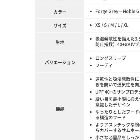
Forge Grey – Noble G
カラー
XS / S / M / L / XL
サイズ
吸湿発散性を備えた3.
生地
防止指数）40+のU
ロングスリーブ
バリエーション
フーディ
速乾性と吸湿発散性に
きを防いで通気性を向
UPF 40+のサンプロ
縫い目を最小限に抑え
意識したデザイン
機能
ゆったりとしたフード
る構造のフード
よりアスレチックな腕
らカバーするサムホー
小さな必需品をしっか