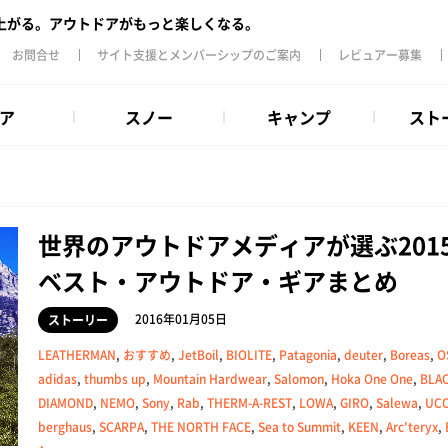
上がる。アウトドアがもっと楽しくなる。
お問合せ
サイト支援とメンバーシップのご案内
レビュアー募集
ア
スノー
キャンプ
スト
世界のアウトドアメディアが選ぶ201
ベスト・アウトドア・ギアまとめ
2016年01月05日
ストーリー
LEATHERMAN
,
おすすめ
,
JetBoil
,
BIOLITE
,
Patagonia
,
deuter
,
Boreas
,
O
adidas
,
thumbs up
,
Mountain Hardwear
,
Salomon
,
Hoka One One
,
BLA
DIAMOND
,
NEMO
,
Sony
,
Rab
,
THERM-A-REST
,
LOWA
,
GIRO
,
Salewa
,
UC
berghaus
,
SCARPA
,
THE NORTH FACE
,
Sea to Summit
,
KEEN
,
Arc'teryx
,