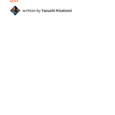
Agnes
written by
Yasushi Hisatomi