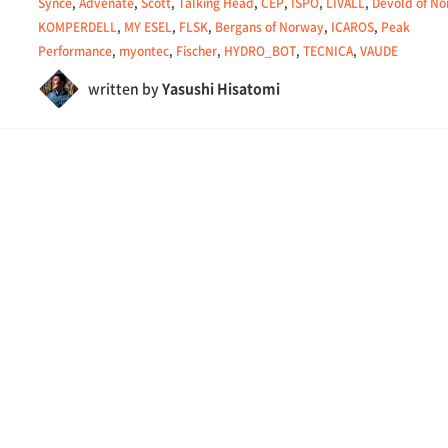
Synce
,
Advenate
,
Scott
,
Talking Head
,
CEP
,
ISPO
,
LIVALL
,
Devold of N
KOMPERDELL
,
MY ESEL
,
FLSK
,
Bergans of Norway
,
ICAROS
,
Peak
Performance
,
myontec
,
Fischer
,
HYDRO_BOT
,
TECNICA
,
VAUDE
written by
Yasushi Hisatomi