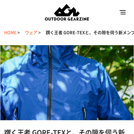
HOME
>
ウェア
>
躓く王者 GORE-TEXと、その隙を伺う新メ
躓く王者 GORE-TEXと、その隙を伺う新