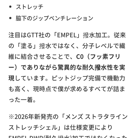
ストレッチ
脇下のジップベンチレーション
注目はGTT社の「EMPEL」撥水加工。従来
の「塗る」撥水ではなく、分子レベルで繊
維に結合させることで、
C0（フッ素フリ
ー）でありながら驚異的な耐久撥水性を実
現
しています。ピットジップ完備で機動力
も高く、現時点で僕が求めるすべてが詰ま
った一着。
※2026年新発売の「メンズ ストラタライン
ストレッチシェル」は仕様変更により
EMPEL DWR(耐久撥水)加工ではなくなった