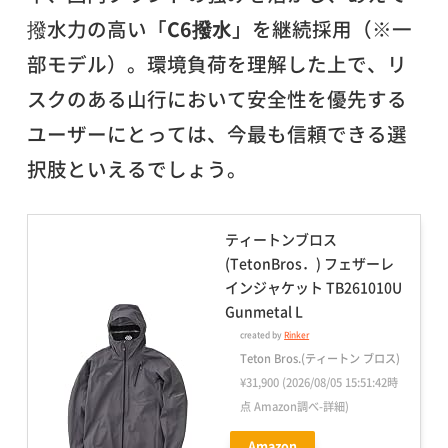
撥水力の高い「
C6撥水
」を継続採用（※一
部モデル）。環境負荷を理解した上で、リ
スクのある山行において安全性を優先する
ユーザーにとっては、今最も信頼できる選
択肢といえるでしょう。
ティートンブロス
(TetonBros．) フェザーレ
インジャケット TB261010U
Gunmetal L
created by
Rinker
Teton Bros.(ティートン ブロス)
¥31,900
(2026/08/05 15:51:42時
点 Amazon調べ-
詳細)
Amazon