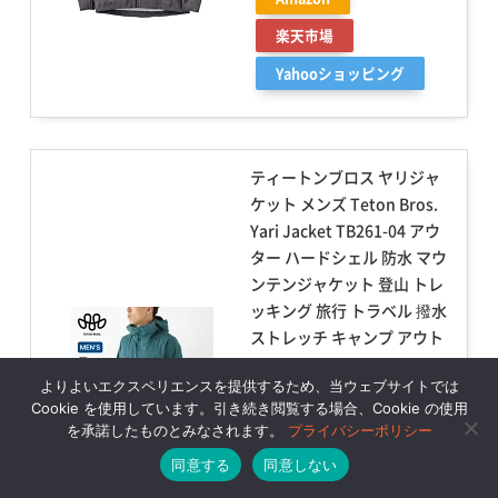
楽天市場
Yahooショッピング
ティートンブロス ヤリジャ
ケット メンズ Teton Bros.
Yari Jacket TB261-04 アウ
ター ハードシェル 防水 マウ
ンテンジャケット 登山 トレ
ッキング 旅行 トラベル 撥水
ストレッチ キャンプ アウト
ドア
よりよいエクスペリエンスを提供するため、当ウェブサイトでは
created by
Rinker
Cookie を使用しています。引き続き閲覧する場合、Cookie の使用
¥28,490
(2026/08/05 18:25:09時
を承諾したものとみなされます。
プライバシーポリシー
点 楽天市場調べ-
詳細)
同意する
同意しない
Amazon