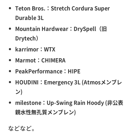
Teton Bros.：Stretch Cordura Super
Durable 3L
Mountain Hardwear：DrySpell（旧
Drytech）
karrimor：WTX
Marmot：CHIMERA
PeakPerformance：HIPE
HOUDINI：Emergency 3L (Atmosメンブレ
ン)
milestone：Up-Swing Rain Hoody (非公表
親水性無孔質メンブレン)
などなど。