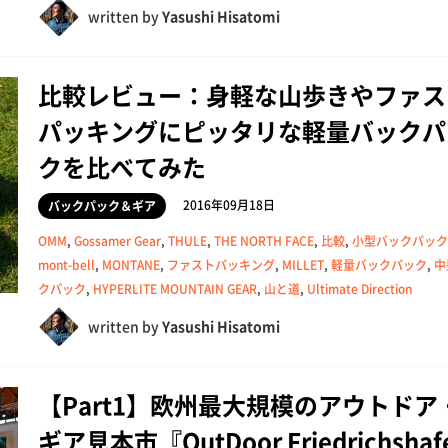
written by
Yasushi Hisatomi
比較レビュー：身軽な山歩きやファス
パッキングにピッタリな軽量バックパ
クを比べてみた
2016年09月18日
バックパック＆ギア
OMM
,
Gossamer Gear
,
THULE
,
THE NORTH FACE
,
比較
,
小型バックパック
mont-bell
,
MONTANE
,
ファストパッキング
,
MILLET
,
軽量バックパック
,
中
クパック
,
HYPERLITE MOUNTAIN GEAR
,
山と道
,
Ultimate Direction
written by
Yasushi Hisatomi
【Part1】欧州最大規模のアウトドア
ギア見本市『OutDoor Friedrichshaf