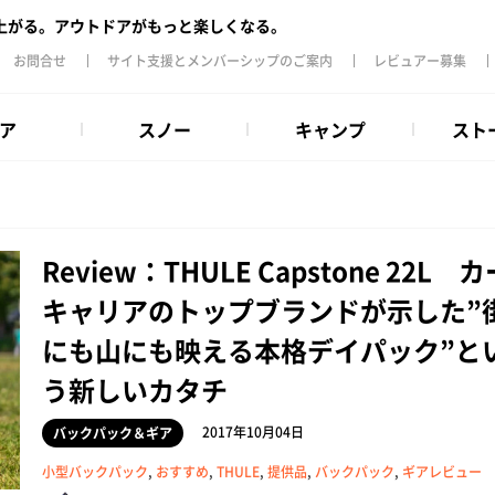
上がる。アウトドアがもっと楽しくなる。
お問合せ
サイト支援とメンバーシップのご案内
レビュアー募集
ア
スノー
キャンプ
スト
Review：THULE Capstone 22L カ
キャリアのトップブランドが示した”
にも山にも映える本格デイパック”と
う新しいカタチ
2017年10月04日
バックパック＆ギア
小型バックパック
,
おすすめ
,
THULE
,
提供品
,
バックパック
,
ギアレビュー