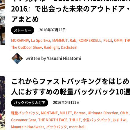
2016』で出会った未来のアウトドア
アまとめ
2016年07月25日
ストーリー
MORAKNIV
,
La Sportiva
,
MAMMUT
,
Rab
,
KOMPERDELL
,
Petzl
,
OMM
,
TH
The OutDoor Show
,
Raidlight
,
Dachstein
written by
Yasushi Hisatomi
これからファストパッキングをはじめ
人におすすめの軽量バックパック10
2016年04月11日
バックパック＆ギア
軽量バックパック
,
MONTANE
,
MILLET
,
Boreas
,
Ultimate Direction
,
OMM
,
Gossamer Gear
,
THE NORTH FACE
,
THULE
,
小型バックパック
,
おすすめ
,
Mountain Hardwear
,
バックパック
,
mont-bell