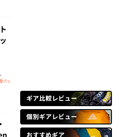
ト
ッ
,
型バッ
・
en