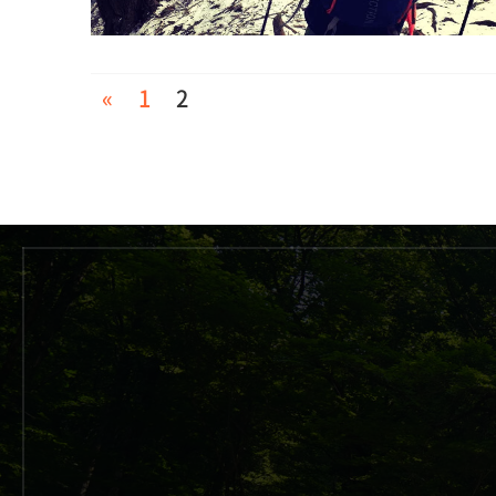
«
1
2