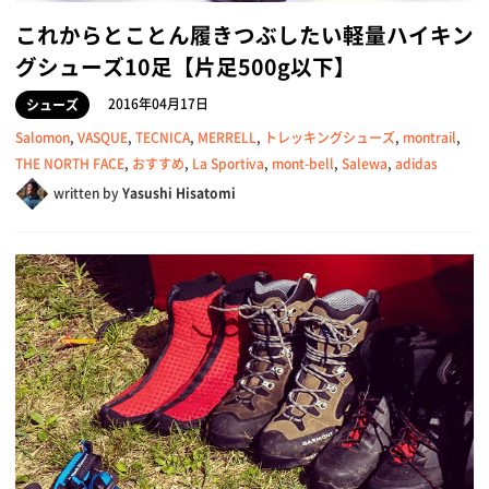
これからとことん履きつぶしたい軽量ハイキン
グシューズ10足【片足500g以下】
2016年04月17日
シューズ
Salomon
,
VASQUE
,
TECNICA
,
MERRELL
,
トレッキングシューズ
,
montrail
,
THE NORTH FACE
,
おすすめ
,
La Sportiva
,
mont-bell
,
Salewa
,
adidas
written by
Yasushi Hisatomi