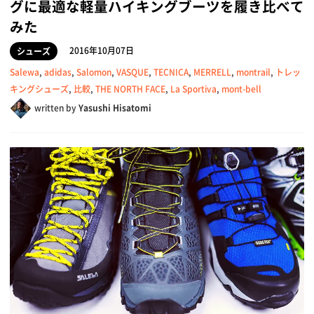
グに最適な軽量ハイキングブーツを履き比べて
みた
2016年10月07日
シューズ
Salewa
,
adidas
,
Salomon
,
VASQUE
,
TECNICA
,
MERRELL
,
montrail
,
トレッ
キングシューズ
,
比較
,
THE NORTH FACE
,
La Sportiva
,
mont-bell
written by
Yasushi Hisatomi