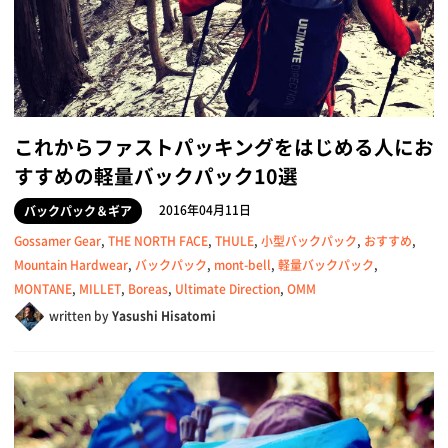
これからファストパッキングをはじめる人にお
すすめの軽量バックパック10選
2016年04月11日
バックパック＆ギア
Gossamer Gear
,
THE NORTH FACE
,
THULE
,
小型バックパック
,
おすすめ
,
Mountain Hardwear
,
バックパック
,
mont-bell
,
軽量バックパック
,
MONTANE
,
MILLET
,
Boreas
,
Ultimate Direction
,
OMM
written by
Yasushi Hisatomi