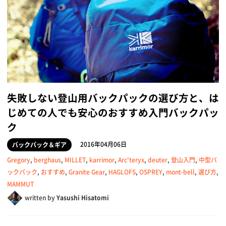
失敗しない登山用バックパックの選び方と、は
じめての人でも安心のおすすめ入門バックパッ
ク
2016年04月06日
バックパック＆ギア
Gregory
,
berghaus
,
MILLET
,
karrimor
,
Arc'teryx
,
deuter
,
登山入門
,
中型バ
ックパック
,
おすすめ
,
Granite Gear
,
HAGLOFS
,
OSPREY
,
mont-bell
,
選び方
,
MAMMUT
written by
Yasushi Hisatomi