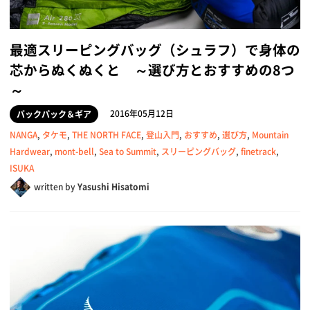
最適スリーピングバッグ（シュラフ）で身体の
芯からぬくぬくと ～選び方とおすすめの8つ
～
2016年05月12日
バックパック＆ギア
NANGA
,
タケモ
,
THE NORTH FACE
,
登山入門
,
おすすめ
,
選び方
,
Mountain
Hardwear
,
mont-bell
,
Sea to Summit
,
スリーピングバッグ
,
finetrack
,
ISUKA
written by
Yasushi Hisatomi