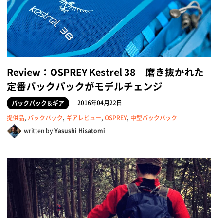
Review：OSPREY Kestrel 38 磨き抜かれた
定番バックパックがモデルチェンジ
2016年04月22日
バックパック＆ギア
提供品
,
バックパック
,
ギアレビュー
,
OSPREY
,
中型バックパック
written by
Yasushi Hisatomi