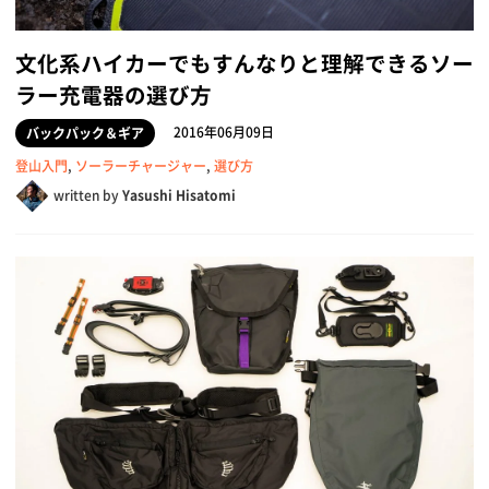
文化系ハイカーでもすんなりと理解できるソー
ラー充電器の選び方
2016年06月09日
バックパック＆ギア
登山入門
,
ソーラーチャージャー
,
選び方
written by
Yasushi Hisatomi