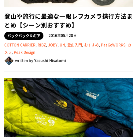
登山や旅行に最適な一眼レフカメラ携行方法ま
とめ【シーン別おすすめ】
2016年05月28日
バックパック＆ギア
COTTON CARRIER
,
RIBZ
,
JOBY
,
UN
,
登山入門
,
おすすめ
,
PaaGoWORKS
,
カ
メラ
,
Peak Design
written by
Yasushi Hisatomi