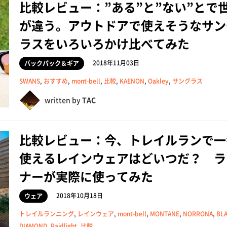
比較レビュー：”ある”と”ない”とで
が違う。アウトドアで使えそうなサン
ラスをいろいろかけ比べてみた
2018年11月03日
バックパック＆ギア
SWANS
,
おすすめ
,
mont-bell
,
比較
,
KAENON
,
Oakley
,
サングラス
written by
TAC
比較レビュー：今、トレイルランで一
使えるレインウェアはどいつだ？ ラ
ナーが実際に使ってみた
2018年10月18日
ウェア
トレイルランニング
,
レインウェア
,
mont-bell
,
MONTANE
,
NORRONA
,
BL
DIAMOND
,
Raidlight
,
比較