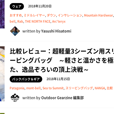
2018年11月20日
ウェア
おすすめ
,
ミドルレイヤー
,
ダウン
,
インサレーション
,
Mountain Hardwear
bell
,
Rab
,
THE NORTH FACE
,
Arc'teryx
written by
Yasushi Hisatomi
比較レビュー：超軽量3シーズン用ス
ーピングバッグ ～軽さと温かさを極
た、逸品ぞろいの頂上決戦～
2018年11月15日
バックパック＆ギア
Patagonia
,
mont-bell
,
Sea to Summit
,
スリーピングバッグ
,
NANGA
,
比較
written by
Outdoor Gearzine 編集部