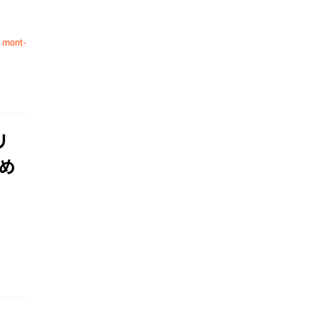
,
mont-
リ
め