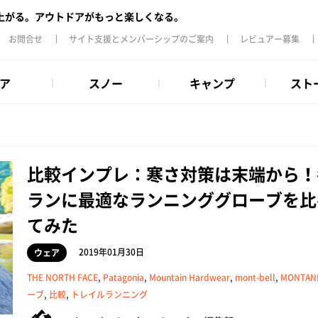
上がる。アウトドアがもっと楽しくなる。
お問合せ
サイト支援とメンバーシップのご案内
レビュアー募集
ア
スノー
キャンプ
スト
比較インプレ：寒さ対策は末端から！
ランに最適なランニンググローブを比
てみた
2019年01月30日
ウェア
THE NORTH FACE
,
Patagonia
,
Mountain Hardwear
,
mont-bell
,
MONTAN
ーブ
,
比較
,
トレイルランニング