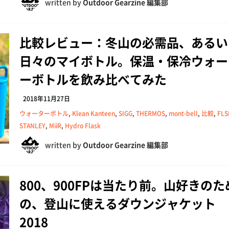
written by
Outdoor Gearzine 編集部
比較レビュー：冬山の必需品、あるい
日々のマイボトル。保温・保冷ウォー
ーボトルを飲み比べてみた
2018年11月27日
ウォーターボトル
,
Klean Kanteen
,
SIGG
,
THERMOS
,
mont-bell
,
比較
,
FLS
STANLEY
,
MiiR
,
Hydro Flask
written by
Outdoor Gearzine 編集部
800、900FPは当たり前。山好きのた
の、登山に使えるダウンジャケット
2018