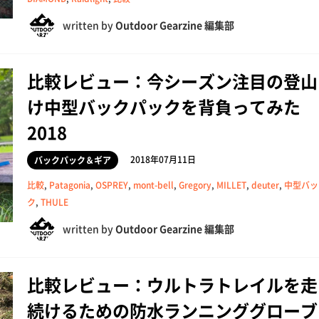
written by
Outdoor Gearzine 編集部
比較レビュー：今シーズン注目の登山
け中型バックパックを背負ってみた
2018
2018年07月11日
バックパック＆ギア
比較
,
Patagonia
,
OSPREY
,
mont-bell
,
Gregory
,
MILLET
,
deuter
,
中型バッ
ク
,
THULE
written by
Outdoor Gearzine 編集部
比較レビュー：ウルトラトレイルを走
続けるための防水ランニンググローブ