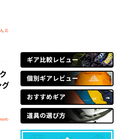
KA
,
比
ク
ング
mont-