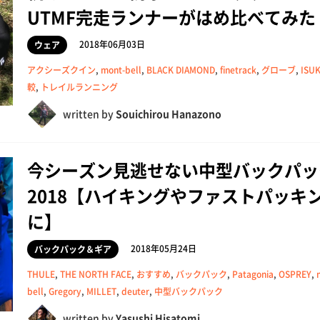
UTMF完走ランナーがはめ比べてみた
2018年06月03日
ウェア
アクシーズクイン
,
mont-bell
,
BLACK DIAMOND
,
finetrack
,
グローブ
,
ISU
較
,
トレイルランニング
written by
Souichirou Hanazono
今シーズン見逃せない中型バックパッ
2018【ハイキングやファストパッキ
に】
2018年05月24日
バックパック＆ギア
THULE
,
THE NORTH FACE
,
おすすめ
,
バックパック
,
Patagonia
,
OSPREY
,
bell
,
Gregory
,
MILLET
,
deuter
,
中型バックパック
written by
Yasushi Hisatomi