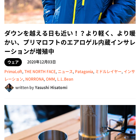
ダウンを越える日も近い！？より軽く、より暖
かい、プリマロフトのエアロゲル内蔵インサレ
ーションが増殖中
2020年12月03日
ウェア
PrimaLoft
,
THE NORTH FACE
,
ニュース
,
Patagonia
,
ミドルレイヤー
,
インサ
レーション
,
NORRONA
,
OMM
,
L.L.Bean
written by
Yasushi Hisatomi