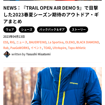
NEWS：『TRAIL OPEN AIR DEMO 9』で目撃
した2023春夏シーズン期待のアウトドア・ギ
アまとめ
ウェア
シューズ
バックパック＆ギア
ストーリー
2023年04月13日
ESS
,
RIG
,
ニュース
,
BAUERFEIND
,
La Sportiva
,
OLENO
,
BLACK DIAMOND
,
Rab
,
PaaGoWORKS
,
イベント
,
TOAD
,
UltrAspire
,
Topo Athletic
written by
Yasushi Hisatomi