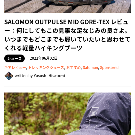
SALOMON OUTPULSE MID GORE-TEX レビュ
ー：何にしてもこの見事な足なじみの良さよ。
いつまでもどこまでも履いていたいと思わせて
くれる軽量ハイキングブーツ
2022年06月02日
シューズ
ギアレビュー
,
トレッキングシューズ
,
おすすめ
,
Salomon
,
Sponsored
written by
Yasushi Hisatomi