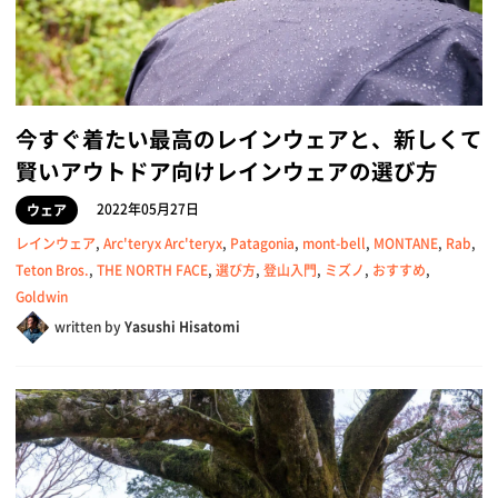
今すぐ着たい最高のレインウェアと、新しくて
賢いアウトドア向けレインウェアの選び方
2022年05月27日
ウェア
レインウェア
,
Arc'teryx Arc'teryx
,
Patagonia
,
mont-bell
,
MONTANE
,
Rab
,
Teton Bros.
,
THE NORTH FACE
,
選び方
,
登山入門
,
ミズノ
,
おすすめ
,
Goldwin
written by
Yasushi Hisatomi