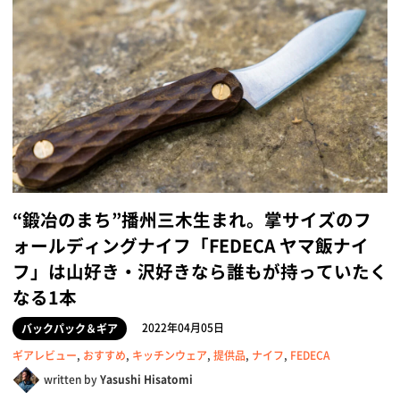
“鍛冶のまち”播州三木生まれ。掌サイズのフ
ォールディングナイフ「FEDECA ヤマ飯ナイ
フ」は山好き・沢好きなら誰もが持っていたく
なる1本
2022年04月05日
バックパック＆ギア
ギアレビュー
,
おすすめ
,
キッチンウェア
,
提供品
,
ナイフ
,
FEDECA
written by
Yasushi Hisatomi