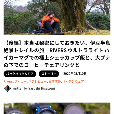
【後編】本当は秘密にしておきたい、伊豆半島
絶景トレイルの旅 RIVERS ウルトラライト ハ
イカーマグでの極上シェラカップ飯と、大ブナ
の下でのコーヒーチェアリングと
2022年05月10日
バックパック＆ギア
ストーリー
Rivers
,
クッカー
,
ギアレビュー
,
おすすめ
,
キッチンウェア
written by
Yasushi Hisatomi