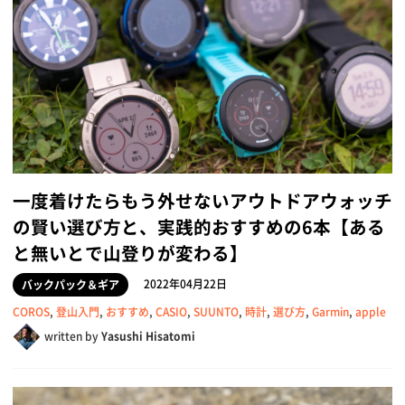
一度着けたらもう外せないアウトドアウォッチ
の賢い選び方と、実践的おすすめの6本【ある
と無いとで山登りが変わる】
2022年04月22日
バックパック＆ギア
COROS
,
登山入門
,
おすすめ
,
CASIO
,
SUUNTO
,
時計
,
選び方
,
Garmin
,
apple
written by
Yasushi Hisatomi