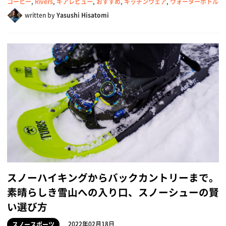
コーヒー
,
Rivers
,
ギアレビュー
,
おすすめ
,
キッチンウェア
,
ウォーターボトル
written by
Yasushi Hisatomi
スノーハイキングからバックカントリーまで。
素晴らしき雪山への入り口、スノーシューの賢
い選び方
2022年02月18日
スノースポーツ