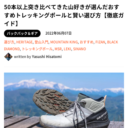
50本以上突き比べてきた山好きが選んだおす
すめトレッキングポールと賢い選び方【徹底ガ
イド】
2022年06月07日
バックパック＆ギア
選び方
,
HERITAGE
,
登山入門
,
MOUNTAIN KING
,
おすすめ
,
FIZAN
,
BLACK
DIAMOND
,
トレッキングポール
,
MSR
,
LEKI
,
SINANO
written by
Yasushi Hisatomi