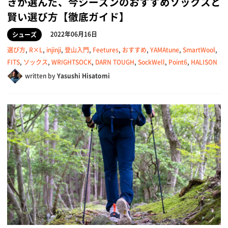
きが選んだ、今シーズンのおすすめソックスと
賢い選び方【徹底ガイド】
2022年06月16日
シューズ
選び方
,
R×L
,
injinji
,
登山入門
,
Feetures
,
おすすめ
,
YAMAtune
,
SmartWool
,
FITS
,
ソックス
,
WRIGHTSOCK
,
DARN TOUGH
,
SockWell
,
Point6
,
HALISON
written by
Yasushi Hisatomi