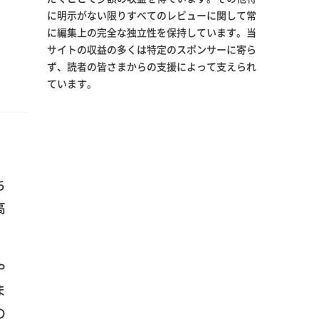
ち
高
や
ま
の