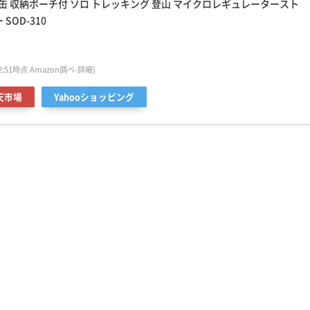
OD缶 収納ポーチ付 ソロ トレッキング 登山 マイクロレギュレータースト
SOD-310
1:32:51時点 Amazon調べ-
詳細)
天市場
Yahooショッピング