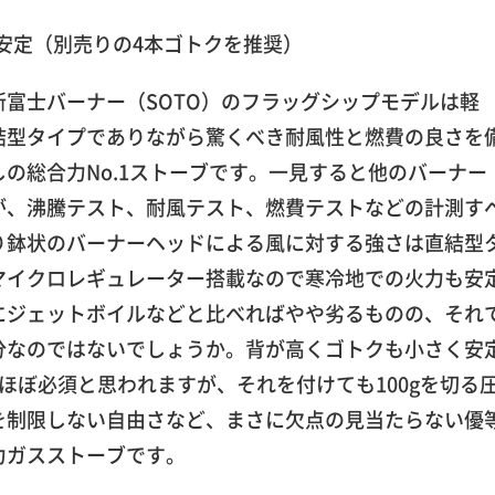
安定（別売りの4本ゴトクを推奨）
富士バーナー（SOTO）のフラッグシップモデルは軽
結型タイプでありながら驚くべき耐風性と燃費の良さを
の総合力No.1ストーブです。一見すると他のバーナー
が、沸騰テスト、耐風テスト、燃費テストなどの計測す
り鉢状のバーナーヘッドによる風に対する強さは直結型
マイクロレギュレーター搭載なので寒冷地での火力も安
にジェットボイルなどと比べればやや劣るものの、それ
分なのではないでしょうか。背が高くゴトクも小さく安
ほぼ必須と思われますが、それを付けても100gを切る
を制限しない自由さなど、まさに欠点の見当たらない優
力ガスストーブです。