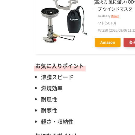
(高火力 風に強い) 
ーブ ウインドマスター 
created by
Rinker
ソト(SOTO)
¥7,250
(2026/08/06 1
Amazon
楽
お気に入りポイント
沸騰スピード
燃焼効率
耐風性
耐寒性
軽さ・収納性