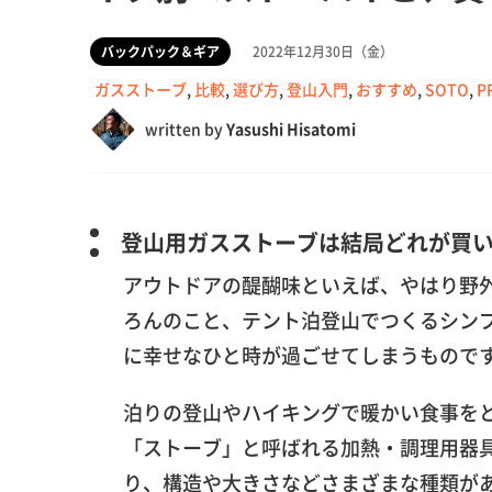
バックパック＆ギア
2022年12月30日（金）
ガスストーブ
,
比較
,
選び方
,
登山入門
,
おすすめ
,
SOTO
,
P
written by
Yasushi Hisatomi
登山用ガスストーブは結局どれが買
アウトドアの醍醐味といえば、やはり野
ろんのこと、テント泊登山でつくるシン
に幸せなひと時が過ごせてしまうもので
泊りの登山やハイキングで暖かい食事を
「ストーブ」と呼ばれる加熱・調理用器
り、構造や大きさなどさまざまな種類が