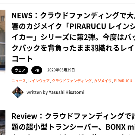
NEWS：クラウドファンディングで大
響のカジメイク「PIRARUCU レイン
イカー」シリーズに第2弾。今度はバ
クパックを背負ったまま羽織れるレイ
コート
2020年05月29日
ウェア
PR
ニュース
,
レインウェア
,
クラウドファンディング
,
カジメイク
,
PIRARUCU
written by
Yasushi Hisatomi
Review：クラウドファンディングで
題の超小型トランシーバー、BONX mi