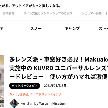
上がる。アウトドアがもっと楽しくなる。
お問合せ
サイト支援とメンバーシップのご案内
レビュアー募集
ア
スノー
キャンプ
スト
多レンズ派・車窓好き必見！Makuak
実施中の KUVRD ユニバーサルレンズ
ードレビュー 使い方がハマれば激便
2021年04月16日
バックパック＆ギア
カメラ
,
提供品
,
クラウドファンディング
written by
Yasushi Hisatomi