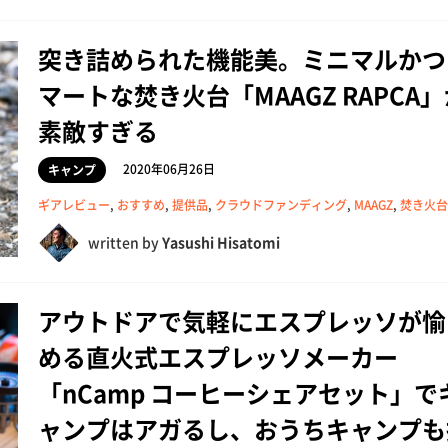
突き詰められた機能美。ミニマルかつ
マートな焚き火台「MAAGZ RAPCA
素敵すぎる
2020年06月26日
キャンプ
ギアレビュー
,
おすすめ
,
提供品
,
クラウドファンディング
,
MAAGZ
,
焚き火台
written by
Yasushi Hisatomi
アウトドアで気軽にエスプレッソが愉
める直火式エスプレッソメーカー
「nCamp コーヒーシェアセット」で
ャンプはアガるし、おうちキャンプも