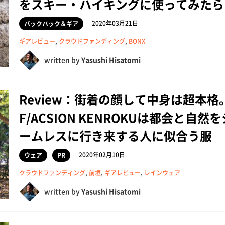
をスキー・ハイキングに使ってみたら
2020年03月21日
バックパック＆ギア
ギアレビュー
,
クラウドファンディング
,
BONX
written by
Yasushi Hisatomi
Review：街着の顔して中身は超本格
F/ACSION KENROKUは都会と自然を
ームレスに行き来する人に似合う服
2020年02月10日
ウェア
PR
クラウドファンディング
,
前垣
,
ギアレビュー
,
レインウェア
written by
Yasushi Hisatomi