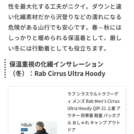
性を最大化する工夫がニクイ。ダウンと違
い化繊素材だから沢登りなどの濡れになる
危険がある山行でも安心です。春～秋には
しっかりと暖められる保温着として、厳し
い冬には行動着としても役立ちます。
保温重視の化繊インサレーション
（冬）：Rab Cirrus Ultra Hoody
ラブ シラスウルトラフーデ
ィ メンズ Rab Men’s Cirrus
Ultra Hoody QIP-21 上着 ア
ウター 防寒着 軽量 パッカブ
ル おしゃれ キャンプ アウト
ドア