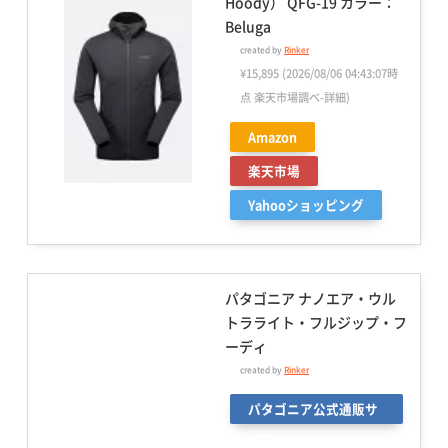
Hoody） QFG-19 カラー：
Beluga
created by
Rinker
¥15,895
(2026/08/06 04:43:07時
点 楽天市場調べ-
詳細)
Amazon
楽天市場
Yahooショッピング
パタゴニア ナノエア・ウル
トラライト・フルジップ・フ
ーディ
created by
Rinker
パタゴニア公式通販サ
イト