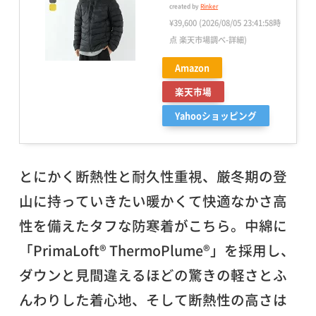
created by
Rinker
¥39,600
(2026/08/05 23:41:58時
点 楽天市場調べ-
詳細)
Amazon
楽天市場
Yahooショッピング
とにかく断熱性と耐久性重視、厳冬期の登
山に持っていきたい暖かくて快適なかさ高
性を備えたタフな防寒着がこちら。中綿に
「PrimaLoft® ThermoPlume®」を採用し、
ダウンと見間違えるほどの驚きの軽さとふ
んわりした着心地、そして断熱性の高さは