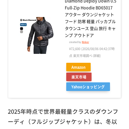
Diamond Deploy Down 0.5
Full-Zip Hoodie BD65017
アウター ダウンジャケット
フード 防寒 軽量 パッカブル
タウンユース 登山 旅行 キャ
ンプ アウトドア
created by
Rinker
¥72,600
(2026/08/06 04:42:37時
点 楽天市場調べ-
詳細)
Amazon
楽天市場
Yahooショッピング
2025年時点で世界最軽量クラスのダウンフ
ーディ（フルジップジャケット）は、冬以