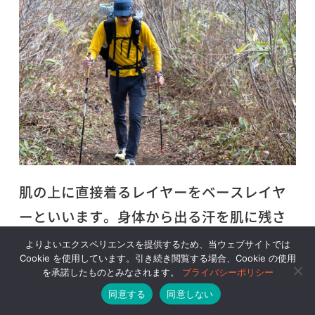
肌の上に直接着るレイヤーをベースレイヤ
ーといいます。身体から出る汗を肌に残さ
ないように吸い上げて外に逃がす（上のレ
よりよいエクスペリエンスを提供するため、当ウェブサイトでは
Cookie を使用しています。引き続き閲覧する場合、Cookie の使用
イヤーに受け渡す）ことで、肌面をドライ
を承諾したものとみなされます。
プライバシーポリシー
に、そして体温を一定に保ちやすくしてく
同意する
同意しない
れ、汗で濡れた衣服の不快感も軽減してく