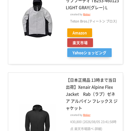
サブフーディ TB253-460123
LIGHT GRAY(グレー) L
created by
Rinker
Teton Bros.(ティートン ブロス)
Amazon
楽天市場
Yahooショッピング
【日本正規品 13時まで当日
出荷】Xenair Alpine Flex
Jacket Rab（ラブ）ゼネ
ア アルパイン フレックス ジ
ャケット
created by
Rinker
¥30,800
(2026/08/05 23:41:58時
点 楽天市場調べ-
詳細)