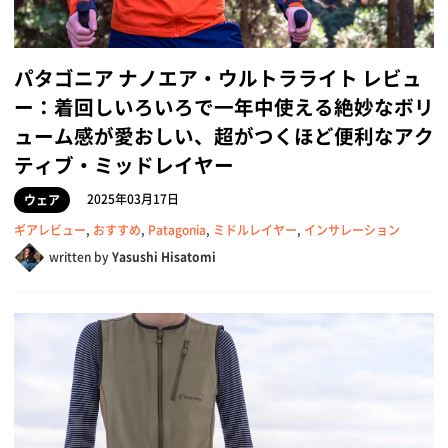
パタゴニア ナノエア・ウルトラライト レビュ
ー：着回しいろいろで一年中使える絶妙なボリ
ューム感が愛おしい、超がつくほど便利なアク
ティブ・ミッドレイヤー
2025年03月17日
ウェア
ギアレビュー
,
おすすめ
,
Patagonia
,
ミドルレイヤー
,
インサレーション
written by
Yasushi Hisatomi