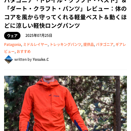
「ダート・クラフト・パンツ」レビュー：体の
コアを風から守ってくれる軽量ベスト＆動くほ
どに涼しい軽快ロングパンツ
2025年07月25日
ウェア
Patagonia
,
ミドルレイヤー
,
トレッキングパンツ
,
提供品
,
パタゴニア
,
ギアレ
ビュー
,
おすすめ
written by
Yosuke.C