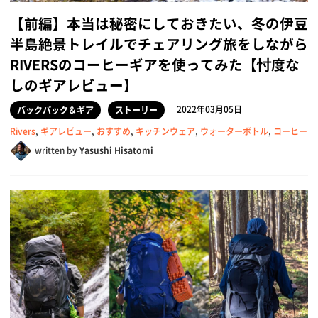
【前編】本当は秘密にしておきたい、冬の伊豆
半島絶景トレイルでチェアリング旅をしながら
RIVERSのコーヒーギアを使ってみた【忖度な
しのギアレビュー】
2022年03月05日
バックパック＆ギア
ストーリー
Rivers
,
ギアレビュー
,
おすすめ
,
キッチンウェア
,
ウォーターボトル
,
コーヒー
written by
Yasushi Hisatomi