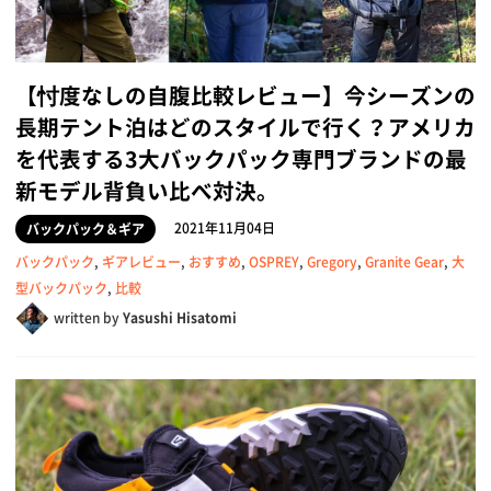
【忖度なしの自腹比較レビュー】今シーズンの
長期テント泊はどのスタイルで行く？アメリカ
を代表する3大バックパック専門ブランドの最
新モデル背負い比べ対決。
2021年11月04日
バックパック＆ギア
バックパック
,
ギアレビュー
,
おすすめ
,
OSPREY
,
Gregory
,
Granite Gear
,
大
型バックパック
,
比較
written by
Yasushi Hisatomi