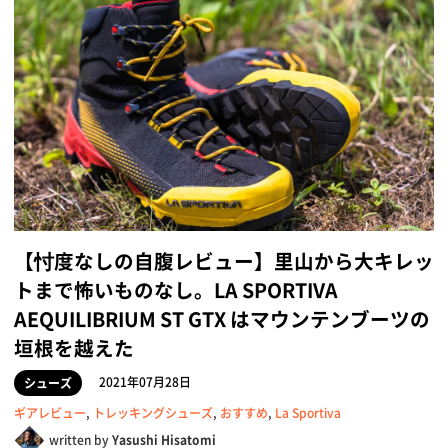
【忖度なしの自腹レビュー】里山から大キレッ
トまで怖いものなし。LA SPORTIVA
AEQUILIBRIUM ST GTX はマウンテンブーツの
垣根を越えた
2021年07月28日
シューズ
ギアレビュー
,
トレッキングシューズ
,
おすすめ
,
La Sportiva
written by
Yasushi Hisatomi