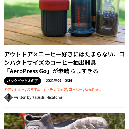
アウトドア×コーヒー好きにはたまらない、コ
ンパクトサイズのコーヒー抽出器具
「AeroPress Go」が素晴らしすぎる
2021年09月03日
バックパック＆ギア
ギアレビュー
,
おすすめ
,
キッチンウェア
,
コーヒー
,
AeroPress
written by
Yasushi Hisatomi