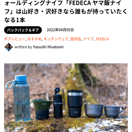
ォールディングナイフ「FEDECA ヤマ飯ナイ
フ」は山好き・沢好きなら誰もが持っていたく
なる1本
2022年04月05日
バックパック＆ギア
ギアレビュー
,
おすすめ
,
キッチンウェア
,
提供品
,
ナイフ
,
FEDECA
written by
Yasushi Hisatomi