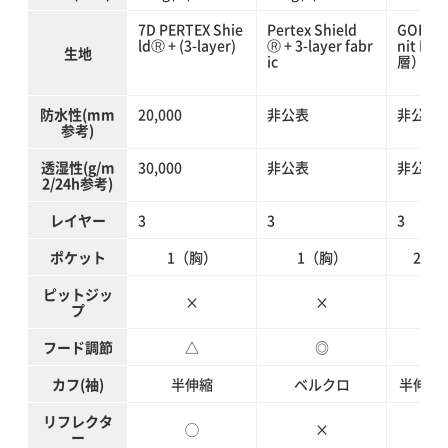
7D PERTEX Shie
Pertex Shield
GORE-T
ldⓇ + (3-layer)
Ⓡ + 3-layer fabr
nit Ba
生地
ic
層）
防水性(mm
20,000
非公表
非公表
参考)
透湿性(g/m
30,000
非公表
非公表
2/24h参考)
レイヤー
3
3
3
ポケット
1（胸）
1（胸）
2（
ピットジッ
×
×
プ
フード調節
△
◎
カフ(袖)
半伸縮
ベルクロ
半伸縮
リフレクタ
◯
×
ー