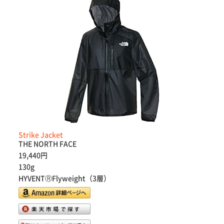
Strike Jacket
THE NORTH FACE
19,440円
130g
HYVENTⓇFlyweight（3層）