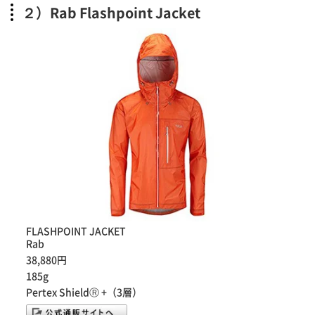
２）Rab Flashpoint Jacket
FLASHPOINT JACKET
Rab
38,880円
185g
Pertex ShieldⓇ +（3層）