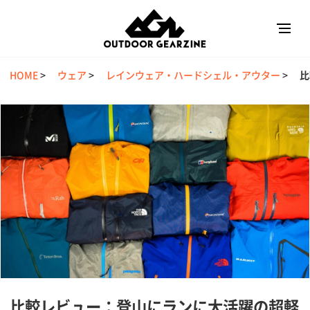
HOME
>
ウェア
>
レインウェア・ハードシェル・アウター
>
比
比較レビュー：登山にランに大活躍の超軽