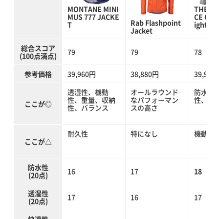
MONTANE MINI
THE N
MUS 777 JACKE
CE Clim
Rab Flashpoint
T
ight Ja
Jacket
総合スコア
79
79
78
(100点満点)
参考価格
39,960円
38,880円
39,960
透湿性、機動
オールラウンド
防水性
性、重量、収納
なパフォーマン
性、耐
ここが◎
性、バランス
スの高さ
耐久性
特になし
機動性
ここが△
防水性
16
17
18
(20点)
透湿性
17
16
17
(20点)