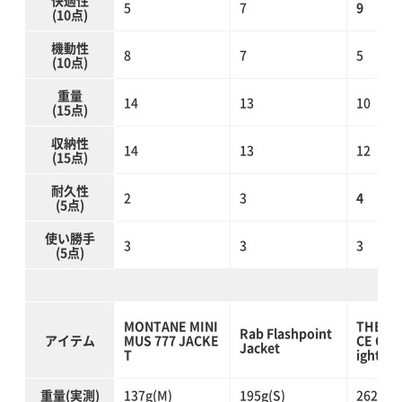
快適性
5
7
9
(10点)
機動性
8
7
5
(10点)
重量
14
13
10
(15点)
収納性
14
13
12
(15点)
耐久性
2
3
4
(5点)
使い勝手
3
3
3
(5点)
MONTANE MINI
THE N
Rab Flashpoint
アイテム
MUS 777 JACKE
CE Clim
Jacket
T
ight Ja
重量(実測)
137g(M)
195g(S)
262g(L)