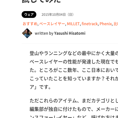
ウェア
2015年10月04日（日）
おすすめ
,
ベースレイヤー
,
MILLET
,
finetrack
,
Phenix
,
比
written by
Yasushi Hisatomi
登山やランニングなどの最中にかく大量
ベースレイヤーの性能が発達した現在で
た。ところがここ数年、ここ日本におい
こっていたことを知っていますか？それ
ア」です。
ただこれらのアイテム、まだカテゴリと
編集部が独自に付けたもので、メーカーに
ンスファーレイヤー」など、呼ばれ方は