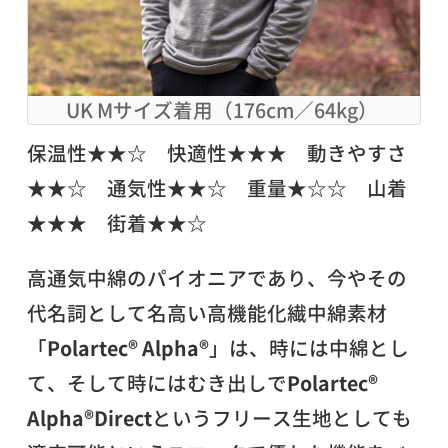
UK Mサイズ着用（176cm／64kg）
保温性★★☆ 快適性★★★ 動きやすさ
★★☆ 通気性★★☆ 重量★☆☆ 山着
★★★ 街着★★☆
高通気中綿のパイオニアであり、今やその
代名詞として名高い高機能化繊中綿素材
「
Polartec® Alpha®
」は、時には中綿とし
て、そして時にはむき出しで
Polartec®
Alpha®Direct
というフリース生地としても