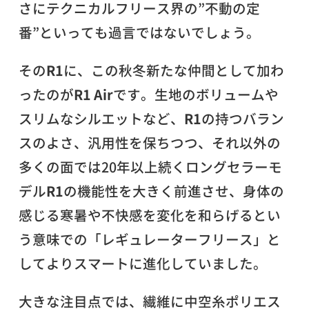
さにテクニカルフリース界の”不動の定
番”といっても過言ではないでしょう。
その
R1
に、この秋冬新たな仲間として加わ
ったのが
R1 Air
です。生地のボリュームや
スリムなシルエットなど、
R1
の持つバラン
スのよさ、汎用性を保ちつつ、それ以外の
多くの面では20年以上続くロングセラーモ
デル
R1
の機能性を大きく前進させ、身体の
感じる寒暑や不快感を変化を和らげるとい
う意味での「レギュレーターフリース」と
してよりスマートに進化していました。
大きな注目点では、繊維に中空糸ポリエス