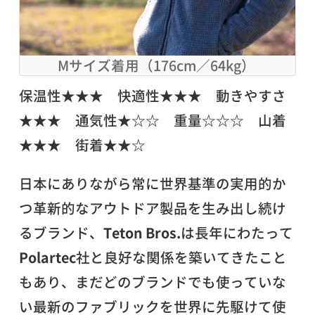
Mサイズ着用（176cm／64kg）
保温性★★★ 快適性★★★ 動きやすさ
★★★ 通気性★☆☆ 重量☆☆☆ 山着
★★★ 街着★★☆
日本にありながら常に世界基準の実用的か
つ革新的なアウトドア製品を生み出し続け
るブランド、
Teton Bros.
は長年にわたって
Polartec
社と良好な関係を築いてきたこと
もあり、まだどのブランドでも使っていな
い最新のファブリックを世界に先駆けて使