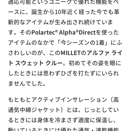
適応可能というユニークで優れた機能をベ
ースに、誕生から10年近く経った今でも革
新的なアイテムが生み出され続けていま
す。その
Polartec® Alpha®Direct
を使った
アイテムのなかで「今シーズンの1着」にふ
さわしいのが、この
MILLET
の
アルファ ライ
ト スウェット クルー
。初めてその姿を眼に
したときには思わずひざを打たずにいられ
ませんでした。
もともとアクティブインサレーション（高
通気中綿ジャケット）とは、じっとしてい
るときには身体を冷まさず適度に保温し、
動いているときには優れた通気・速乾機能