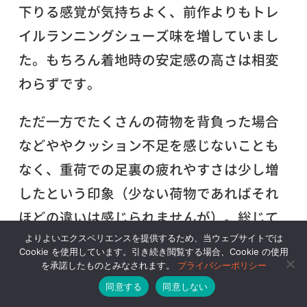
下りる感覚が気持ちよく、前作よりもトレ
イルランニングシューズ味を増していまし
た。もちろん着地時の安定感の高さは相変
わらずです。
ただ一方でたくさんの荷物を背負った場合
などややクッション不足を感じないことも
なく、重荷での足裏の疲れやすさは少し増
したという印象（少ない荷物であればそれ
ほどの違いは感じられませんが）。総じて
登山靴的な剛性が控えめになり、ランニン
よりよいエクスペリエンスを提供するため、当ウェブサイトでは
Cookie を使用しています。引き続き閲覧する場合、Cookie の使用
グシューズ的な軽快さが強めになったとい
を承諾したものとみなされます。
プライバシーポリシー
う感じでしょうか。
同意する
同意しない