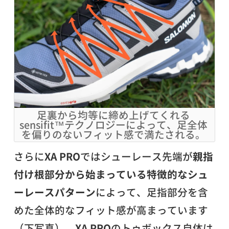
足裏から均等に締め上げてくれる
sensifit™テクノロジーによって、足全体
を偏りのないフィット感で満たされる。
さらに
XA PRO
ではシューレース先端が
親指
付け根部分から始まっている特徴的なシュ
ーレースパターン
によって、足指部分を含
めた全体的なフィット感が高まっています
（下写真）。
XA PRO
のトゥボックス自体は