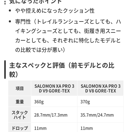
気になったポイント
やや控えめになったクッション性
専門性（トレイルランシューズとしても、ハ
イキングシューズとしても、街履き用スニー
カーとしても、それぞれに特化したモデルと
の比較では分が悪い）
主なスペックと評価（前モデルとの比
較）
SALOMON XA PRO 3
SALOMON XA PRO 3
項目
D V9 GORE-TEX
D V8 GORE-TEX
重量
360g
370g
スタック
28.7mm/17.3mm
35.7mm/24.7mm
ハイト
ドロップ
11mm
11mm