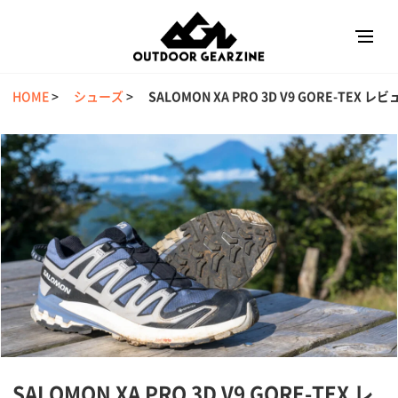
HOME
>
シューズ
>
SALOMON XA PRO 3D V9 GO
SALOMON XA PRO 3D V9 GORE-TEX レ