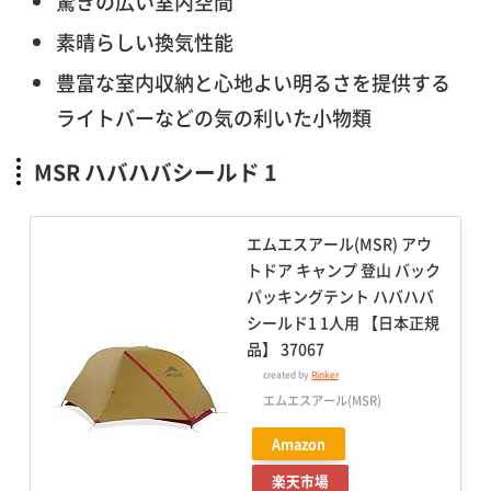
驚きの広い室内空間
素晴らしい換気性能
豊富な室内収納と心地よい明るさを提供する
ライトバーなどの気の利いた小物類
MSR ハバハバシールド 1
エムエスアール(MSR) アウ
トドア キャンプ 登山 バック
パッキングテント ハバハバ
シールド1 1人用 【日本正規
品】 37067
created by
Rinker
エムエスアール(MSR)
Amazon
楽天市場