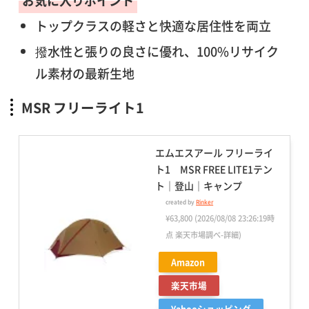
お気に入りポイント
トップクラスの軽さと快適な居住性を両立
撥水性と張りの良さに優れ、100%リサイク
ル素材の最新生地
MSR フリーライト1
エムエスアール フリーライ
ト1 MSR FREE LITE1テン
ト｜登山｜キャンプ
created by
Rinker
¥63,800
(2026/08/08 23:26:19時
点 楽天市場調べ-
詳細)
Amazon
楽天市場
Yahooショッピング