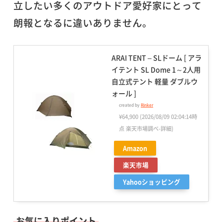
立したい多くのアウトドア愛好家にとって
朗報となるに違いありません。
ARAI TENT – SLドーム [ アラ
イテント SL Dome 1～2人用
自立式テント 軽量 ダブルウ
ォール ]
created by
Rinker
¥64,900
(2026/08/09 02:04:14時
点 楽天市場調べ-
詳細)
Amazon
楽天市場
Yahooショッピング
お気に入りポイント