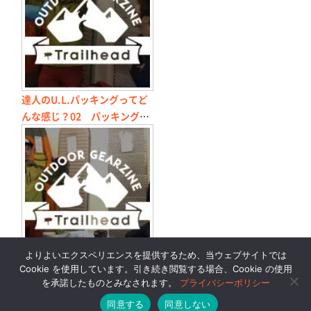
達人のU.L.パッキングってど
んな感じ？02 パッキングの
極意はスタッフサックの使い
方にあり
よりよいエクスペリエンスを提供するため、当ウェブサイトでは
達人のU.L.パッキングってど
Cookie を使用しています。引き続き閲覧する場合、Cookie の使用
んな感じ？04 シューズ選び
を承諾したものとみなされます。
プライバシーポリシー
のポイント＆緩みにくい靴ひ
同意する
同意しない