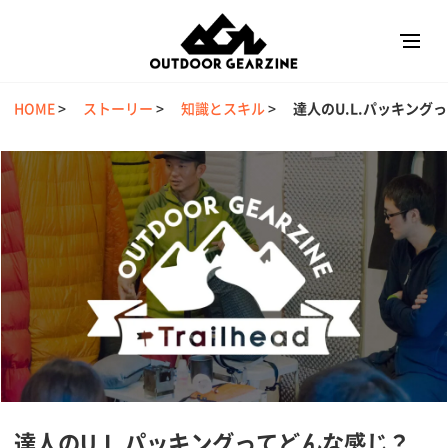
HOME
>
ストーリー
>
知識とスキル
>
達人のU.L.パッキン
達人のU.L.パッキングってどんな感じ？