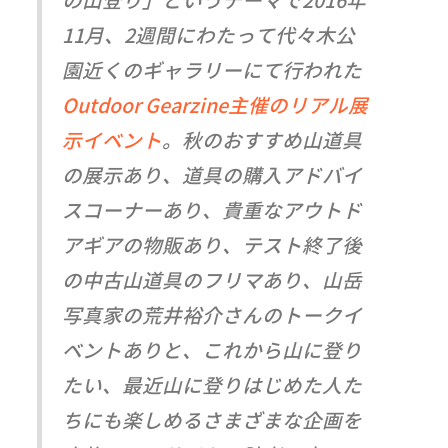
11月、2週間にわたって代々木公
園近くのギャラリーにて行われた
Outdoor Gearzine主催のリアル展
示イベント
。秋のおすすめ山道具
の展示あり、道具の購入アドバイ
スコーナーあり、貴重なアウトド
アギアの物販あり、テスト終了後
の中古山道具のフリマあり、山岳
写真家の荒井裕介さんのトークイ
ベントありと、これから山に登り
たい、最近山に登りはじめた人た
ちにも楽しめるさまざまな企画を