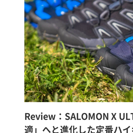
Review：SALOMON X U
適」へと進化した定番ハイ