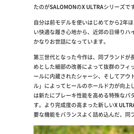
たのが
SALOMON
の
X ULTRA
シリーズで
自分は前モデルを使いはじめてから2年
い快適な履き心地から、近郊の日帰りハ
かなりお世話になっています。
第三世代となった今作は、同ブランドが長年
めとした細部の改善によって抜群のフィ
ールに内蔵されたシャーシ、そしてアウ
ル」によってヒールのホールド力が向上
は新たにブレーキ性能を高める特殊なパ
す。より完成度の高まった新しい
X ULTR
要な機能をバランスよく詰め込んだ、同