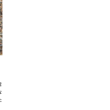
言
な
た