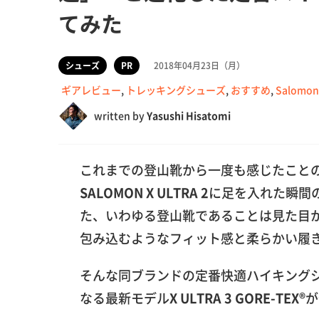
てみた
シューズ
PR
2018年04月23日（月）
ギアレビュー
,
トレッキングシューズ
,
おすすめ
,
Salomon
written by
Yasushi Hisatomi
これまでの登山靴から一度も感じたこと
SALOMON X ULTRA 2
に足を入れた瞬間
た、いわゆる登山靴であることは見た目
包み込むようなフィット感と柔らかい履
そんな同ブランドの定番快適ハイキング
なる最新モデル
X ULTRA 3 GORE-TEX®
が