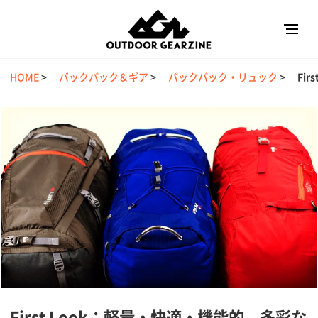
HOME
>
バックパック＆ギア
>
バックパック・リュック
>
Fi
First Look：軽量・快適・機能的。多彩な