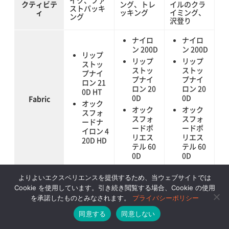
イク、ファ
クティビテ
ング、トレ
イルのクラ
ストパッキ
ィ
ッキング
イミング、
ング
沢登り
ナイロ
ナイロ
ン 200D
ン 200D
リップ
リップ
リップ
ストッ
ストッ
ストッ
プナイ
プナイ
プナイ
ロン 21
ロン 20
ロン 20
0D HT
0D
0D
Fabric
オック
オック
オック
スフォ
スフォ
スフォ
ードナ
ードポ
ードポ
イロン 4
リエス
リエス
20D HD
テル 60
テル 60
0D
0D
size
ワンサイズ
ワンサイズ
ワンサイズ
よりよいエクスペリエンスを提供するため、当ウェブサイトでは
Cookie を使用しています。引き続き閲覧する場合、Cookie の使用
容量
30L
30L
30L
を承諾したものとみなされます。
プライバシーポリシー
同意する
同意しない
約920g（実
約1,150g
約840g（実
重量
測）
（実測）
測）