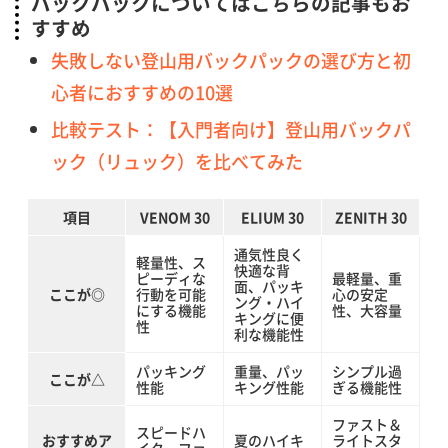
バックパックについてはこちらの記事もお
すすめ
失敗しない登山用バックパックの選び方と初
心者におすすめの10選
比較テスト：【入門者向け】登山用バックパ
ック（リュック）を比べてみた
項目
VENOM 30
ELIUM 30
ZENITH 30
通気性良く
軽量性、ス
快適な背
ピーディな
最軽量、重
面、パッキ
ここが◎
行動を可能
心の安定
ング・ハイ
にする機能
性、大容量
キングに便
性
利な機能性
パッキング
重量、パッ
シンプル過
ここが△
性能
キング性能
ぎる機能性
ファスト＆
スピードハ
おすすめア
夏のハイキ
ライトスタ